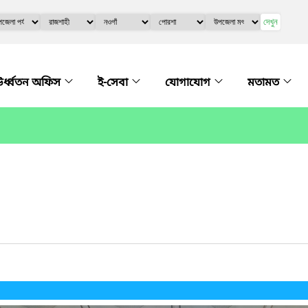
দেখুন
র্ধ্বতন অফিস
ই-সেবা
যোগাযোগ
মতামত