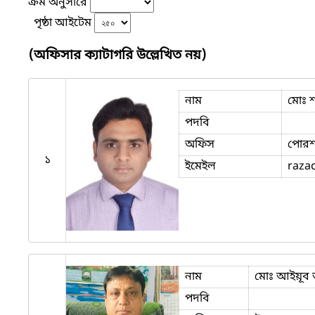
ক্রম অনুসারে
পৃষ্ঠা আইটেম
(অফিসার ক্যাটাগরি উল্লেখিত নয়)
নাম
মোঃ শ
পদবি
অফিস
পোরশা
১
ইমেইল
raza
নাম
মোঃ আইয়ূব
পদবি