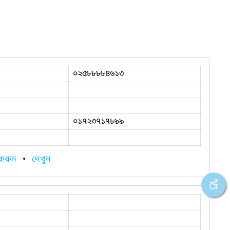
০২৫৮৮৮৮৪৬১৩
০১৭২৩৭১৭৮৯৯
 করুন
•
দেখুন