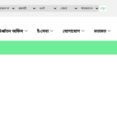
দেখুন
র্ধ্বতন অফিস
ই-সেবা
যোগাযোগ
মতামত