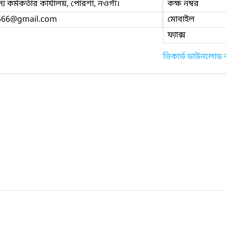
 কর্মকর্তার কার্যালয়, পোরশা, নওগাঁ।
কক্ষ নম্বর
666
@gmail.com
মোবাইল
ফ্যাক্স
ভিকার্ড ডাউনলোড