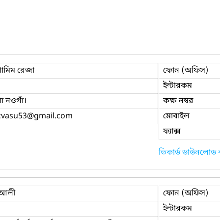
ামিম রেজা
ফোন (অফিস)
ইন্টারকম
 নওগাঁ।
কক্ষ নম্বর
cvasu53
@gmail.com
মোবাইল
ফ্যাক্স
ভিকার্ড ডাউনলোড
 আলী
ফোন (অফিস)
ইন্টারকম